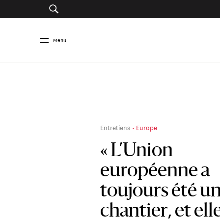
Menu
Entretiens
Europe
« L’Union
européenne a
toujours été u
chantier, et ell