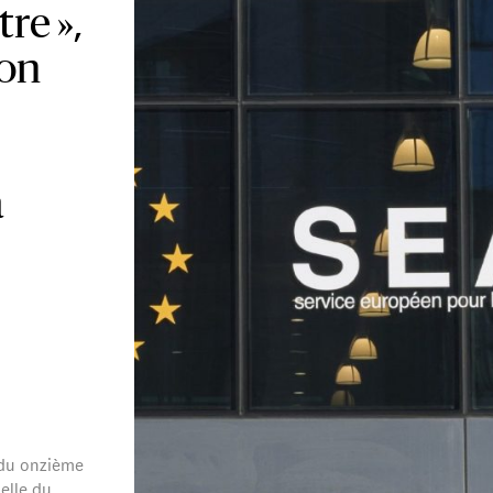
tre »,
ion
a
du onzième
elle du