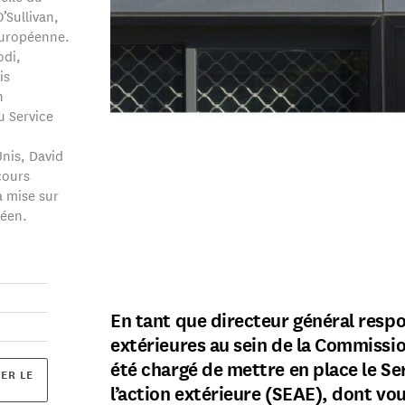
’Sullivan,
européenne.
odi,
is
n
u Service
nis, David
cours
a mise sur
péen.
En tant que directeur général respo
extérieures au sein de la Commissi
été chargé de mettre en place le S
ER LE
l’action extérieure (SEAE), dont vo