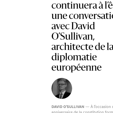
continuera à l’ê
une conversat
avec David
O’Sullivan,
architecte de l
diplomatie
européenne
— À l’occasion 
DAVID O’SULLIVAN
anniversaire de la constitution form