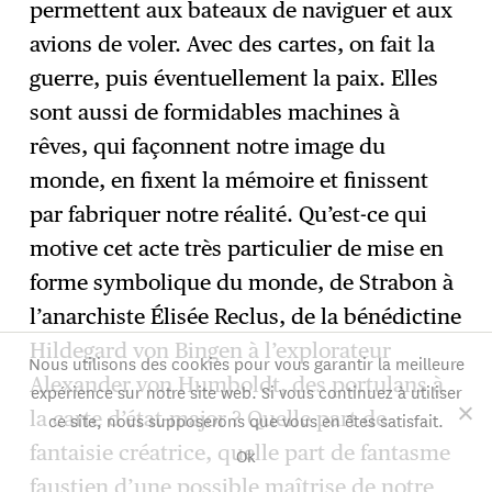
permettent aux bateaux de naviguer et aux
avions de voler. Avec des cartes, on fait la
guerre, puis éventuellement la paix. Elles
sont aussi de formidables machines à
rêves, qui façonnent notre image du
monde, en fixent la mémoire et finissent
par fabriquer notre réalité. Qu’est-ce qui
motive cet acte très particulier de mise en
forme symbolique du monde, de Strabon à
l’anarchiste Élisée Reclus, de la bénédictine
Hildegard von Bingen à l’explorateur
Nous utilisons des cookies pour vous garantir la meilleure
Alexander von Humboldt, des portulans à
expérience sur notre site web. Si vous continuez à utiliser
la carte d’état-major ? Quelle part de
ce site, nous supposerons que vous en êtes satisfait.
fantaisie créatrice, quelle part de fantasme
Ok
faustien d’une possible maîtrise de notre