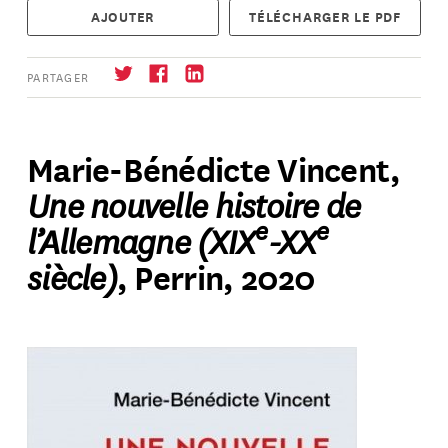
AJOUTER
TÉLÉCHARGER LE PDF
PARTAGER
Marie-Bénédicte Vincent,
Une nouvelle histoire de
S'abonner
→
e
e
l’Allemagne (XIX
-XX
siècle)
, Perrin, 2020