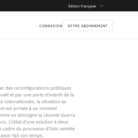
Édition Française
CONNEXION
OFFRE ABONNEMENT
ar des reconfigurations politiques
sraël et par une perte d'intérêt de la
internationale, la situation au
nt est arrivée à un moment
omme en témoigne la récente Guerre
rs. L'idéal d'une solution à deux
le cadre du processus d'Oslo semble
avoir fait son temps.