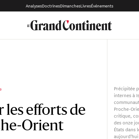
Analyses
Doctrines
Dimanches
Livres
Événements
Précipitée p
e
internes à I
communauté 
les efforts de
Proche-Orie
critique, c
des onze jou
che-Orient
États dans 
aujourd'hui 