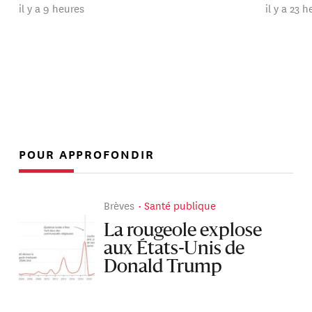
il y a 9 heures
il y a 23 
POUR APPROFONDIR
Brèves
Santé publique
La rougeole explose
aux États-Unis de
Donald Trump