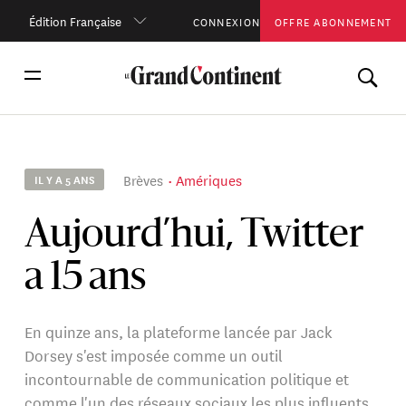
Édition Française
CONNEXION
OFFRE ABONNEMENT
Brèves
Amériques
IL Y A 5 ANS
Aujourd’hui, Twitter
a 15 ans
En quinze ans, la plateforme lancée par Jack
Dorsey s'est imposée comme un outil
incontournable de communication politique et
comme l'un des réseaux sociaux les plus influents