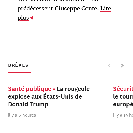
prédécesseur Giuseppe Conte.
Lire
plus
BRÈVES
Santé publique
La rougeole
Sécuri
explose aux États-Unis de
le tou
Donald Trump
europ
il y a 6 heures
il y a 19 