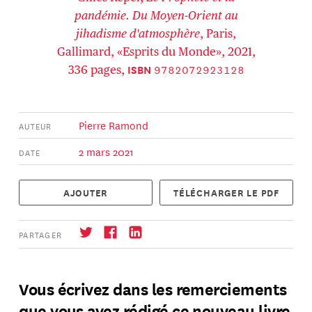
pandémie. Du Moyen-Orient au
jihadisme d'atmosphère
, Paris,
Gallimard, «Esprits du Monde», 2021,
9782072923128
ISBN
336 pages,
Pierre Ramond
AUTEUR
2 mars 2021
DATE
AJOUTER
TÉLÉCHARGER LE PDF
PARTAGER
Vous écrivez dans les remerciements
que vous avez rédigé ce nouveau livre