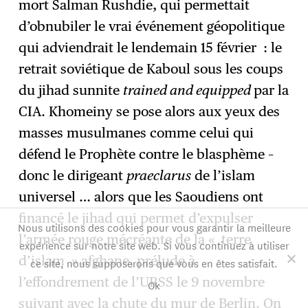
mort Salman Rushdie, qui permettait
d’obnubiler le vrai événement géopolitique
qui adviendrait le lendemain 15 février : le
retrait soviétique de Kaboul sous les coups
du jihad sunnite
trained and equipped
par la
CIA. Khomeiny se pose alors aux yeux des
masses musulmanes comme celui qui
défend le Prophète contre le blasphème –
donc le dirigeant
praeclarus
de l’islam
universel … alors que les Saoudiens ont
financé le jihad qui permet d’expulser
Nous utilisons des cookies pour vous garantir la meilleure
l’armée rouge mécréante de la « terre
expérience sur notre site web. Si vous continuez à utiliser
d’islam » afghane, prélude à
ce site, nous supposerons que vous en êtes satisfait.
l’effondrement de l’URSS le 9 novembre
Ok
suivant avec la chute du mur de Berlin. On