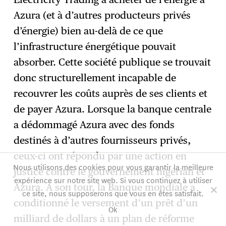
Azura (et à d’autres producteurs privés
d’énergie) bien au-delà de ce que
l’infrastructure énergétique pouvait
absorber. Cette société publique se trouvait
donc structurellement incapable de
recouvrer les coûts auprès de ses clients et
de payer Azura. Lorsque la banque centrale
a dédommagé Azura avec des fonds
destinés à d’autres fournisseurs privés,
ceux-ci ont répondu par une action en
Nous utilisons des cookies pour vous garantir la meilleure
justice contre le gouvernement nigérian et
expérience sur notre site web. Si vous continuez à utiliser
Azura. À son tour, la Banque mondiale a
ce site, nous supposerons que vous en êtes satisfait.
conditionné le versement d’un prêt d’un
Ok
milliard de dollars à un plan de réforme