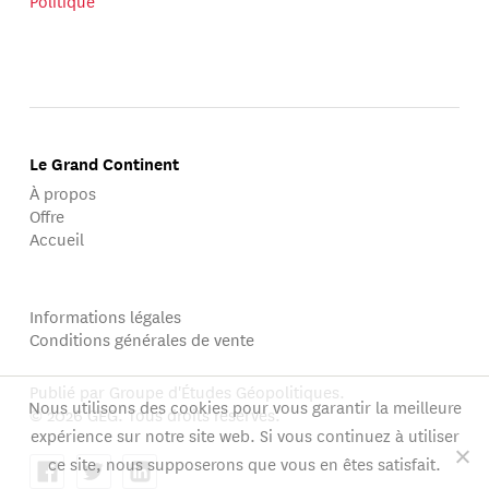
Politique
Le Grand Continent
À propos
Offre
Accueil
Informations légales
Conditions générales de vente
Publié par Groupe d'Études Géopolitiques.
Nous utilisons des cookies pour vous garantir la meilleure
© 2026 GEG. Tous droits réservés.
expérience sur notre site web. Si vous continuez à utiliser
ce site, nous supposerons que vous en êtes satisfait.