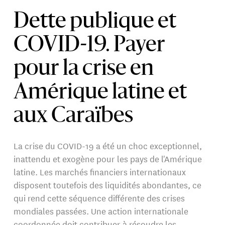
Dette publique et
COVID-19. Payer
pour la crise en
Amérique latine et
aux Caraïbes
La crise du COVID-19 a été un choc exceptionnel,
inattendu et exogène pour les pays de l'Amérique
latine. Les marchés financiers internationaux
disposent toutefois des liquidités abondantes, ce
qui rend cette séquence différente des crises
mondiales passées. Une action internationale
coordonnée doit contribuer à résoudre les