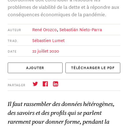
problèmes de viabilité de la dette et à répondre aux
conséquences économiques de la pandémie.
René Orozco
,
Sebastián Nieto-Parra
AUTEUR
Sébastien Lumet
TRAD.
22 juillet 2020
DATE
AJOUTER
TÉLÉCHARGER LE PDF
PARTAGER
Il faut rassembler des données hétérogènes,
des savoirs et des profils qui se parlent
S'abonner
→
rarement pour donner forme, pendant la