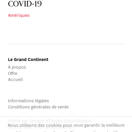
COVID-19
Amériques
Le Grand Continent
À propos
Offre
Accueil
Informations légales
Conditions générales de vente
Publié par Groupe d'Études Géopolitiques.
Nous utilisons des cookies pour vous garantir la meilleure
© 2026 GEG. Tous droits réservés.