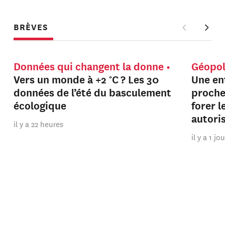
BRÈVES
Données qui changent la donne
Géopol
Vers un monde à +2 °C ? Les 30
Une en
données de l’été du basculement
proche
écologique
forer 
autori
il y a 22 heures
il y a 1 jo