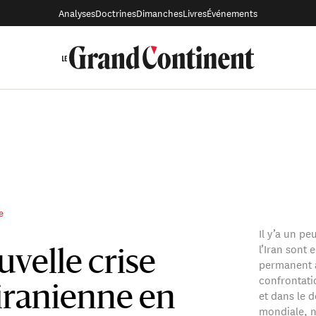
Analyses
Doctrines
Dimanches
Livres
Événements
e
Il y’a un pe
l’Iran sont 
velle crise
permanent a
confrontati
iranienne en
et dans le 
mondiale, n