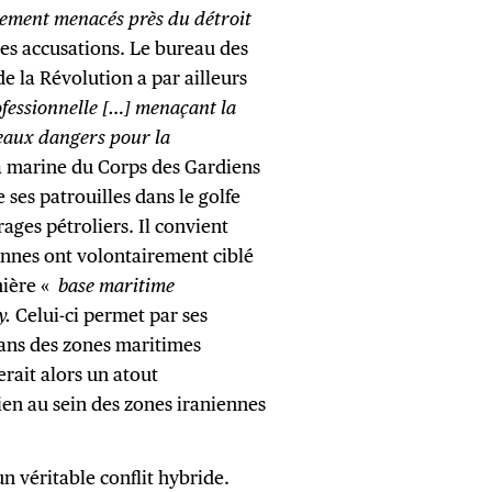
tement menacés près du détroit
ces accusations. Le bureau des
e la Révolution a par ailleurs
fessionnelle […] menaçant la
veaux dangers pour la
a marine du Corps des Gardiens
ses patrouilles dans le golfe
ges pétroliers. Il convient
ennes ont volontairement ciblé
mière «
base maritime
y.
Celui-ci permet par ses
dans des zones maritimes
erait alors un atout
ien au sein des zones iraniennes
n véritable conflit hybride.