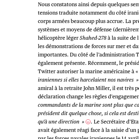
Nous constatons ainsi depuis quelques se
tensions traduite notamment du côté iran
corps armées beaucoup plus accrue. La p
systèmes et moyens de défense (dernièrem
hélicoptère léger
Shahed-278
à la suite de 
les démonstrations de forces sur mer et dan
importantes. Du côté de l’administration 
également présente. Récemment, le présid
Twitter autoriser la marine américaine à 
iraniennes si elles harcelaient nos navires »
amiral à la retraite John Miller, il est très
déclaration change les règles d’engagemen
commandants de la marine sont plus que c
président dit quelque chose, si cela est dest
qu’à une direction »
.
Le Secrétaire d’Eta
11
avait également réagi face à la saisie d’un
par les forces navales iraniennes le 14 avril