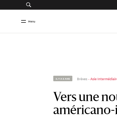
Menu
Brèves
Asie Intermédiair
IL Y A 6 ANS
Vers une nou
américano-