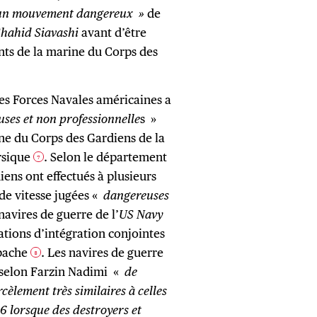
un mouvement dangereux »
de
Shahid Siavashi
avant d’être
nts de la marine du Corps des
es Forces Navales américaines a
es et non professionnelle
s »
ne du Corps des Gardiens de la
rsique
. Selon le département
7
iens ont effectués à plusieurs
de vitesse jugées «
dangereuses
avires de guerre de l’
US Navy
ations d’intégration conjointes
Apache
. Les navires de guerre
8
s selon Farzin Nadimi «
de
èlement très similaires à celles
16 lorsque des destroyers et