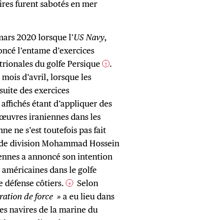
ires furent sabotés en mer
mars 2020 lorsque l’
US Navy
,
noncé l’entame d’exercices
ntrionales du golfe Persique
.
2
mois d’avril, lorsque les
suite des exercices
 affichés étant d’appliquer des
œuvres iraniennes dans les
nne ne s’est toutefois pas fait
al de division Mohammad Hossein
iennes a annoncé son intention
es américaines dans le golfe
e défense côtiers.
Selon
4
ration de force »
a eu lieu dans
des navires de la marine du