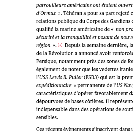
patrouilleurs américains ont étaient ouver
d’Ormuz »
. Téhéran a pour sa part rejeté 
relations publique du Corps des Gardiens d
qualifié la marine américaine de
« non pro
sécurité et la tranquillité et posant de nou
région »
.
Depuis la semaine dernière, l
9
de la Révolution a annoncé avoir renforcée 
Persique, notamment près des zones de fora
également de noter que les vedettes irani
l’
USS Lewis B. Puller
(ESB3) qui est la pre
expéditionnaire
» permanente de l’
US Nav
caractéristiques d’opérer favorablement 
dépourvues de bases côtières. Il représent
indispensable dans des opérations de sout
sensibles.
Ces récents évènements s’inscrivent dans u