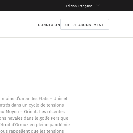
Édition Française
CONNEXION
OFFRE ABONNEMENT
u moins d’un an les Etats – Unis et
entrés dans un cycle de tensions
u Moyen – Orient. Les récentes
ons navales dans le golfe Persique
détroit d’Ormuz en pleine pandémie
ous rappellent que les tensions