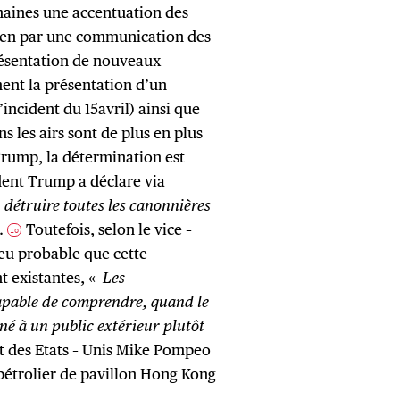
maines une accentuation des
ien par une communication des
résentation de nouveaux
ent la présentation d’un
l’incident du 15avril) ainsi que
s les airs sont de plus en plus
Trump, la détermination est
ent Trump a déclare via
«
détruire toutes les canonnières
.
Toutefois, selon le vice –
10
 peu probable que cette
t existantes, «
Les
apable de comprendre, quand le
iné à un public extérieur plutôt
t des Etats – Unis Mike Pompeo
 pétrolier de pavillon Hong Kong
.