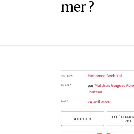
mer ?
Mohamed Bechikhi
AUTEUR
par
Matthias Guiguet
Adri
IMAGE
Jouteau
24 avril 2020
DATE
TÉLÉCHARG
AJOUTER
PDF