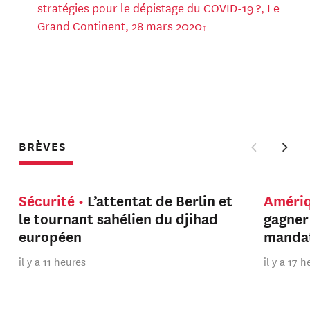
stratégies pour le dépistage du COVID-19 ?
, Le
Grand Continent, 28 mars 2020
BRÈVES
Sécurité
L’attentat de Berlin et
Améri
le tournant sahélien du djihad
gagner
européen
manda
il y a 11 heures
il y a 17 