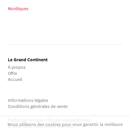
Nordiques
Le Grand Continent
À propos
Offre
Accueil
Informations légales
Conditions générales de vente
Publié par Groupe d'Études Géopolitiques.
Nous utilisons des cookies pour vous garantir la meilleure
© 2026 GEG. Tous droits réservés.