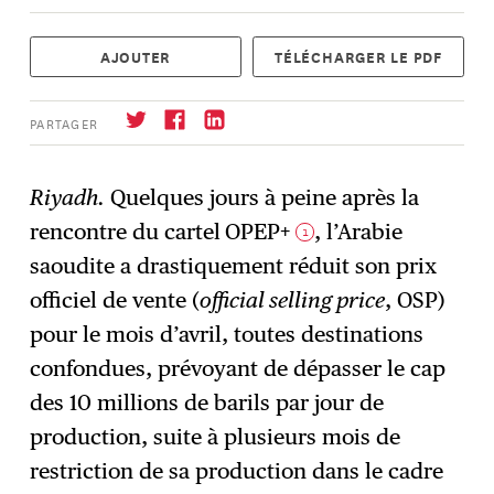
AJOUTER
TÉLÉCHARGER LE PDF
PARTAGER
Riyadh.
Quelques jours à peine après la
rencontre du cartel
OPEP+
, l’Arabie
1
S'abonner
→
saoudite a drastiquement réduit son prix
officiel de vente (
official selling price
, OSP)
pour le mois d’avril, toutes destinations
confondues, prévoyant de dépasser le cap
des 10 millions de barils par jour de
production, suite à plusieurs mois de
restriction de sa production dans le cadre