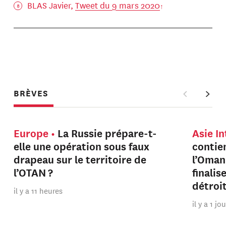
BLAS Javier,
Tweet du 9 mars 2020
BRÈVES
Europe
La Russie prépare-t-
Asie I
elle une opération sous faux
contien
drapeau sur le territoire de
l’Oman
l’OTAN ?
finalis
détroi
il y a 11 heures
il y a 1 jo