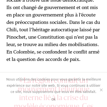
Ils ont changé de gouvernement et ont mis
en place un gouvernement plus à l’écoute
des préoccupations sociales. Dans le cas du
Chili, tout l’héritage autocratique laissé par
Pinochet, une Constitution qui n’est pas la
leur, se trouve au milieu des mobilisations.
En Colombie, se confondent le conflit armé
et la question des accords de paix.
Nous utilisons des cookies pour vous garantir la meilleure
« La région connaît un
expérience sur notre site web. Si vous continuez à utiliser
mouvement tellurique
ce site, nous supposerons que vous en êtes satisfait.
interne lié à la crise du
Ok
modèle économique. Ces