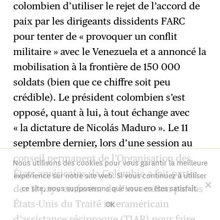
colombien d’utiliser le rejet de l’accord de
paix par les dirigeants dissidents FARC
pour tenter de « provoquer un conflit
militaire » avec le Venezuela et a annoncé la
mobilisation à la frontière de 150 000
soldats (bien que ce chiffre soit peu
crédible). Le président colombien s’est
opposé, quant à lui, à tout échange avec
« la dictature de Nicolás Maduro ». Le 11
septembre dernier, lors d’une session au
conseil permanent de l’Organisation des
Nous utilisons des cookies pour vous garantir la meilleure
États américains, la Colombie a fait partie
expérience sur notre site web. Si vous continuez à utiliser
ce site, nous supposerons que vous en êtes satisfait.
des 11 pays en faveur de l’invocation par les
Ok
États-Unis du Traité interaméricain
d’assistance réciproque (TIAR) pour faire