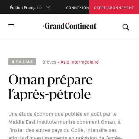
Édition Française
CONNEXION
OFFRE ABONNEMENT
Brèves
Asie Intermédiaire
IL Y A 8 ANS
Oman prépare
l’après-pétrole
Une étude économique publiée en août par le
Middle East Institute montre comment Oman, à
l’instar des autres pays du Golfe, intensifie ses
efforts d’investissements en prévision de l’après-