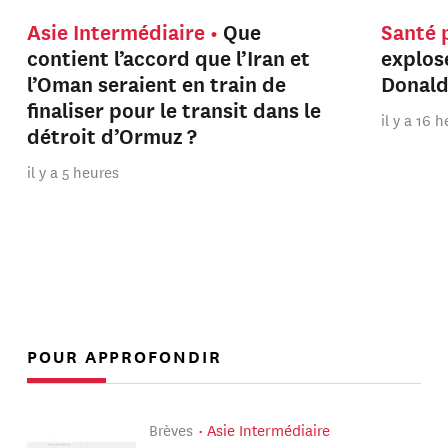
Asie Intermédiaire
Que
Santé 
contient l’accord que l’Iran et
explos
l’Oman seraient en train de
Donal
finaliser pour le transit dans le
il y a 16 
détroit d’Ormuz ?
il y a 5 heures
POUR APPROFONDIR
Brèves
Asie Intermédiaire