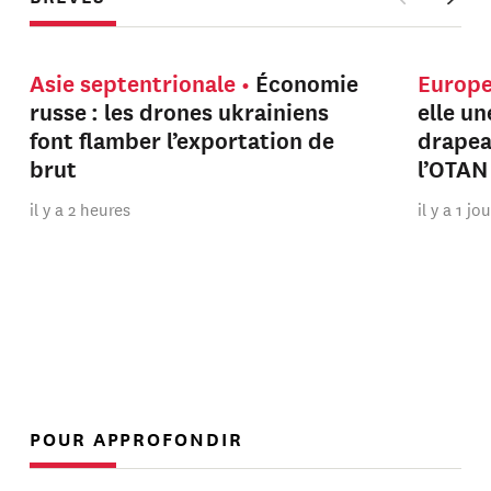
Asie septentrionale
Économie
Europ
russe : les drones ukrainiens
elle u
font flamber l’exportation de
drapeau
brut
l’OTAN
il y a 2 heures
il y a 1 jo
POUR APPROFONDIR