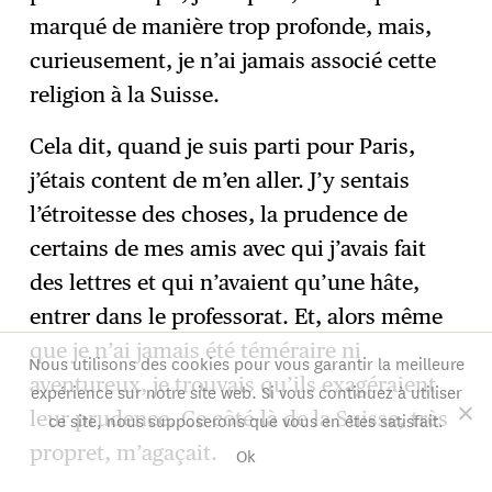
marqué de manière trop profonde, mais,
curieusement, je n’ai jamais associé cette
religion à la Suisse.
Cela dit, quand je suis parti pour Paris,
j’étais content de m’en aller. J’y sentais
l’étroitesse des choses, la prudence de
certains de mes amis avec qui j’avais fait
des lettres et qui n’avaient qu’une hâte,
entrer dans le professorat. Et, alors même
que je n’ai jamais été téméraire ni
Nous utilisons des cookies pour vous garantir la meilleure
aventureux, je trouvais qu’ils exagéraient
expérience sur notre site web. Si vous continuez à utiliser
leur prudence. Ce côté-là de la Suisse, très
ce site, nous supposerons que vous en êtes satisfait.
propret, m’agaçait.
Ok