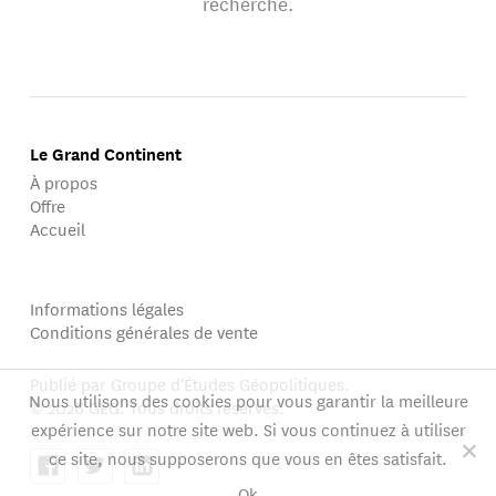
recherche.
Le Grand Continent
À propos
Offre
Accueil
Informations légales
Conditions générales de vente
Publié par Groupe d'Études Géopolitiques.
Nous utilisons des cookies pour vous garantir la meilleure
© 2026 GEG. Tous droits réservés.
expérience sur notre site web. Si vous continuez à utiliser
ce site, nous supposerons que vous en êtes satisfait.
Ok