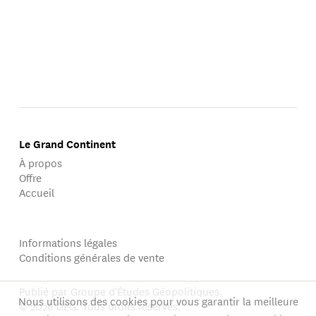
Le Grand Continent
À propos
Offre
Accueil
Informations légales
Conditions générales de vente
Publié par Groupe d'Études Géopolitiques.
Nous utilisons des cookies pour vous garantir la meilleure
© 2026 GEG. Tous droits réservés.