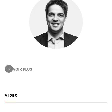
De 2020 à 2024, Thomas Dermine a exercé les fonctions
VOIR PLUS
de Secrétaire d’État en charge de la Politique
Scientifique au sein du Gouvernement Fédéral belge. À
ce titre, il assurait la tutelle sur les institutions
scientifiques fédérales dont le Musée royal de l'Afrique
VIDEO
centrale de Tervuren, le plus important musée d'origine
coloniale d'Europe. Dans ce cadre, il a multiplié les