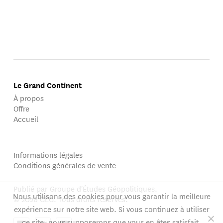
Le Grand Continent
À propos
Offre
Accueil
Informations légales
Conditions générales de vente
Publié par Groupe d'Études Géopolitiques.
Nous utilisons des cookies pour vous garantir la meilleure
© 2026 GEG. Tous droits réservés.
expérience sur notre site web. Si vous continuez à utiliser
ce site, nous supposerons que vous en êtes satisfait.