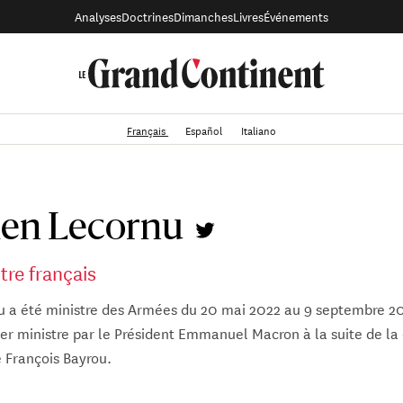
Analyses
Doctrines
Dimanches
Livres
Événements
Français
Español
Italiano
ien Lecornu
tre français
 a été ministre des Armées du 20 mai 2022 au 9 septembre 202
r ministre par le Président Emmanuel Macron à la suite de la
François Bayrou.
é en 2017 Secrétaire d’État auprès du ministre d’État, ministre 