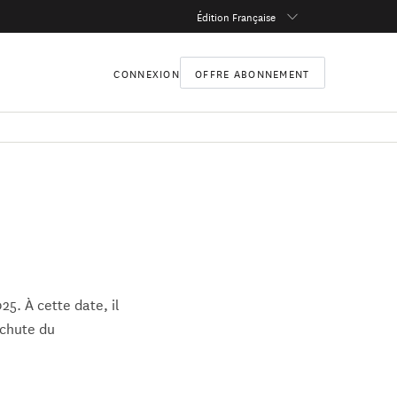
Édition Française
CONNEXION
OFFRE ABONNEMENT
5. À cette date, il
 chute du
de la Transition