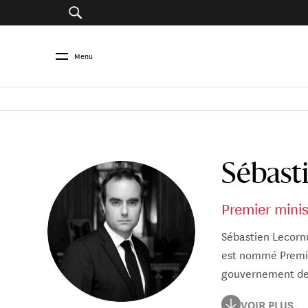
Menu
Sébast
Premier minis
Sébastien Lecornu
est nommé Premie
gouvernement de 
Il avait été nomm
VOIR PLUS