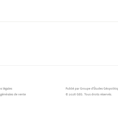
idaire dans le gouvernement d’Édouard Philippe.
s légales
Publié par Groupe d'Études Géopoliti
 générales de vente
© 2026 GEG. Tous droits réservés.