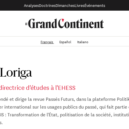
Analyses
Doctrines
Dimanches
Livres
Événements
Français
Español
Italiano
 Loriga
directrice d'études à l'EHESS
ndé et dirige la revue Passés Futurs, dans la plateforme Politik
r international sur les usages publics du passé, qui fait partie
S : Transformation de l'État, politisation de la société, institu
s.