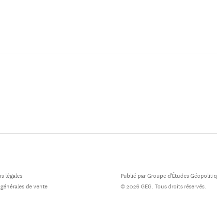
rtent principalement sur les rapports entre histoire et biograph
temps historique, les usages publics du passé.
s légales
Publié par Groupe d'Études Géopoliti
 générales de vente
© 2026 GEG. Tous droits réservés.