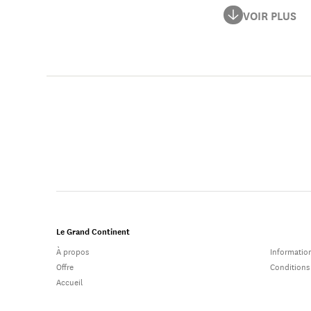
Ses recherches po
VOIR PLUS
constructions du 
Le Grand Continent
À propos
Information
Offre
Conditions
Accueil