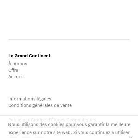
Le Grand Continent
À propos
Offre
Accueil
Informations légales
Conditions générales de vente
Publié par Groupe d'Études Géopolitiques.
Nous utilisons des cookies pour vous garantir la meilleure
© 2026 GEG. Tous droits réservés.
expérience sur notre site web. Si vous continuez à utiliser