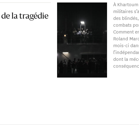
À Khartoum e
militaires s
de la tragédie
des blindés
combats por
Comment en 
Roland Marc
mois-ci dan
l’indépenda
dont la méc
conséquence