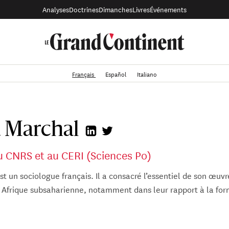
Analyses
Doctrines
Dimanches
Livres
Événements
Français
Español
Italiano
 Marchal
u CNRS et au CERI (Sciences Po)
t un sociologue français. Il a consacré l’essentiel de son œuvr
n Afrique subsaharienne, notamment dans leur rapport à la for
udie les mathématiques et les sciences sociales à l’université
ersité Paris VI.