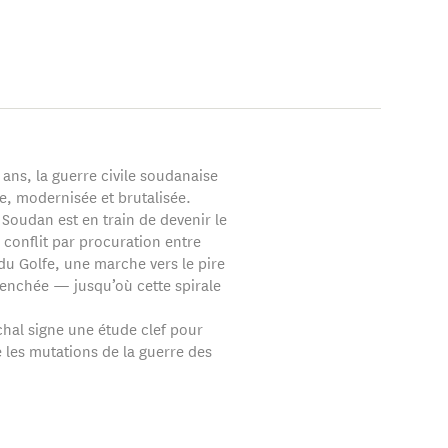
 se spécialise dans
 est arrêté à son
ah, accusé de
s en mars 2020.
 ans, la guerre civile soudanaise
e, modernisée et brutalisée.
 Soudan est en train de devenir le
 conflit par procuration entre
du Golfe, une marche vers le pire
enchée — jusqu’où cette spirale
hal signe une étude clef pour
les mutations de la guerre des