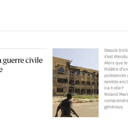
t le Centre d'études internationales (CERI) de Sciences Po, où il
s en Afrique. En juin 2019, Roland Marchal, en visite à Téhéran,
ort. Il se retrouve emprisonné avec sa compagne Fariba Adelkh
la sécurité nationale". Il est libéré par les autorités iranienne
Depuis trois
s’est étendu
guerre civile
Alors que le
théâtre d’un
e
puissances 
semble encl
ira-t-elle ?
Roland Marc
comprendre 
généraux.