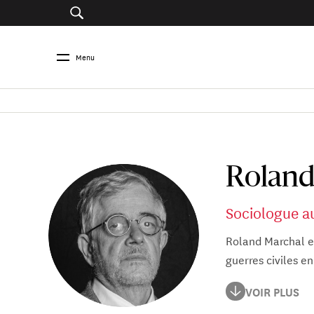
Menu
Roland
Sociologue a
Roland Marchal es
guerres civiles e
Roland Marchal ét
VOIR PLUS
l’EHESS et à l’univ