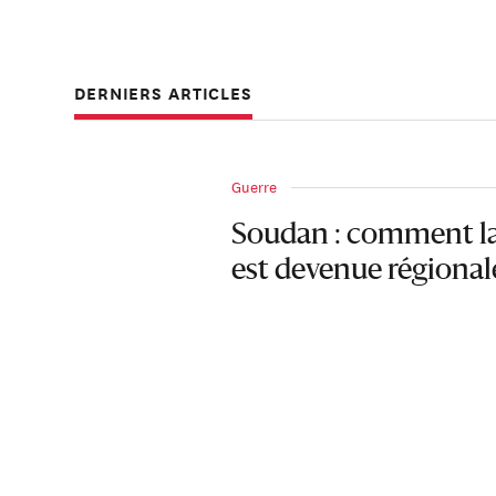
En 1997, il rejoin
les guerres civile
DERNIERS ARTICLES
arrivée à l'aérop
"collusion contre 
Guerre
Soudan : comment la 
est devenue régional