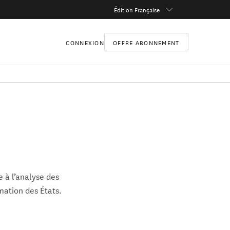
Édition Française
CONNEXION
OFFRE ABONNEMENT
e à l’analyse des
mation des États.
 de Strasbourg, à