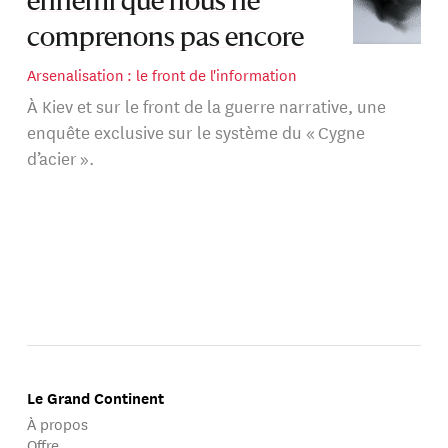
ennemi que nous ne
Son approche croise culture politique, stratégie de
marque, guerre informationnelle et technologies
comprenons pas encore
émergentes, avec une conviction centrale : aujourd’hui,
Arsenalisation : le front de l'information
le pouvoir se joue aussi dans la manière dont les récits
À Kiev et sur le front de la guerre narrative, une
sont structurés, mémorisés et relayés.
enquête exclusive sur le système du « Cygne
d’acier ».
Le Grand Continent
À propos
Offre