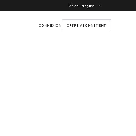
Édition Française
CONNEXION
OFFRE ABONNEMENT
 commence à vivre de
recevra un prix