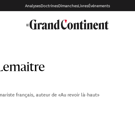
Analyses
Doctrines
Dimanches
Livres
Événements
 Lemaitre
ariste français, auteur de «Au revoir là-haut»
st psychologue de formation et autodidacte en littérature. Il
 de 2006. Son roman « Au revoir là-haut » (Albin Michel, 2013) 
 adaptation au cinéma recevra un César.