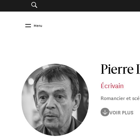
Menu
Pierre
Écrivain
Romancier et scén
Pierre Lemaitre e
VOIR PLUS
sa plume à partir
Goncourt, et son