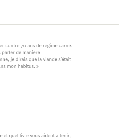
e plus lu
tter contre 70 ans de régime carné.
s parler de manière
ne, je dirais que la viande s’était
ans mon habitus. »
e et quel livre vous aident à tenir,