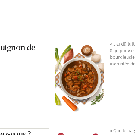
plaires vendus en 2023, il est le troisième auteur en France l
« J’ai dû lu
guignon de
Si je pouvai
bourdieusien
incrustée d
« Quelle pag
tez-vous ?