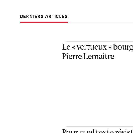
Avec 853 000 exem
DERNIERS ARTICLES
Le « vertueux » bour
Pierre Lemaitre
Pour quel texte résis