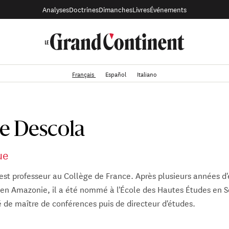
Analyses
Doctrines
Dimanches
Livres
Événements
Français
Español
Italiano
pe Descola
ue
est professeur au Collège de France. Après plusieurs années d
en Amazonie, il a été nommé à l'École des Hautes Études en S
é de maître de conférences puis de directeur d'études.
a reçu la médaille d'or du CNRS en 1996 pour ses travaux d’ant