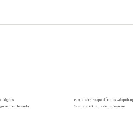
naissances de la nature dans les sociétés tribales.
s légales
Publié par Groupe d'Études Géopoliti
 générales de vente
© 2026 GEG. Tous droits réservés.