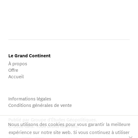
Le Grand Continent
À propos
Offre
Accueil
Informations légales
Conditions générales de vente
Publié par Groupe d'Études Géopolitiques.
Nous utilisons des cookies pour vous garantir la meilleure
© 2026 GEG. Tous droits réservés.
expérience sur notre site web. Si vous continuez à utiliser