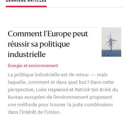
for European Environmental Policy (IEEP) et le dirigeant
DERNIERS ARTICLES
du Programme Économie Verte du IEEP. Il travaille
principalement sur la réforme de la taxe verte,
l’économie circulaire, le changement climatique en lien
avec les transports et les avantages du droit européen.
Comment l’Europe peut
réussir sa politique
Ten Brink détient un master en économie de
l’environnement et des ressources naturelles de la
industrielle
University College London (UCL) et un double bachelor
Énergie et environnement
en physique et philosophie.
La politique industrielle est de retour — mais
laquelle, comment et dans quel but ? Dans cette
perspective, Luke Haywood et Patrick ten Brink du
Bureau européen de l’environnement proposent
une méthode pour trouver la juste combinaison
dans l’intérêt de l’Union.