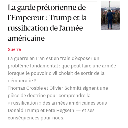
politique étrangère) de l’International Studies
La garde prétorienne de
Association. Son ouvrage Allies that Count, Junior
l’Empereur : Trump et la
Partners in Coalition Warfare a été nommé l’un des 10
meilleurs ouvrages de 2018 en relations internationales
russification de l’armée
parl’International Institute for Strategic Studies.
américaine
Guerre
Ses recherches portent sur les études stratégiques et de
La guerre en Iran est en train d’exposer un
sécurité, la coopération militaire multilatérale, les
problème fondamental : que peut faire une armée
politiques de défense comparées, le contrôle des armes,
lorsque le pouvoir civil choisit de sortir de la
le caractère changeant de la guerre, l’influence et la
démocratie ?
propagande ainsi que les idéologies d’extrême-droite.
Thomas Crosbie et Olivier Schmitt signent une
pièce de doctrine pour comprendre la
« russification » des armées américaines sous
Donald Trump et Pete Hegseth — et ses
conséquences pour nous.