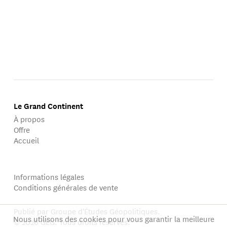
Le Grand Continent
À propos
Offre
Accueil
Informations légales
Conditions générales de vente
Publié par Groupe d'Études Géopolitiques.
Nous utilisons des cookies pour vous garantir la meilleure
© 2026 GEG. Tous droits réservés.