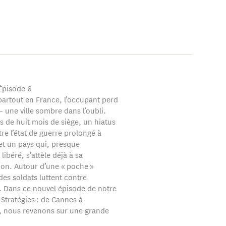
 Épisode 6
partout en France, l’occupant perd
 une ville sombre dans l’oubli.
s de huit mois de siège, un hiatus
re l’état de guerre prolongé à
t un pays qui, presque
libéré, s’attèle déjà à sa
ion. Autour d’une « poche »
es soldats luttent contre
t. Dans ce nouvel épisode de notre
« Stratégies : de Cannes à
 nous revenons sur une grande