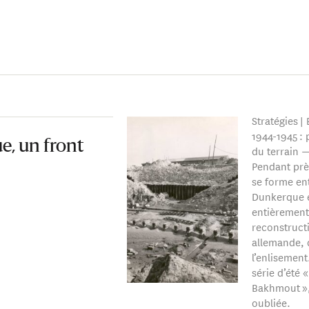
Stratégies |
1944-1945 : 
e, un front
du terrain —
Pendant prè
se forme ent
Dunkerque e
entièrement 
reconstruct
allemande, d
l’enlisemen
série d’été 
Bakhmout »,
oubliée.