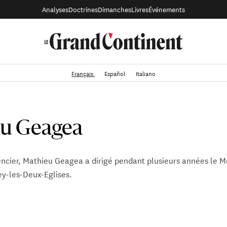
Analyses
Doctrines
Dimanches
Livres
Événements
Français
Español
Italiano
u Geagea
encier, Mathieu Geagea a dirigé pendant plusieurs années le 
y-les-Deux-Eglises.