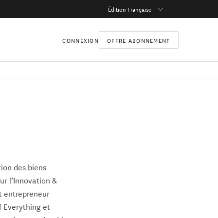
Édition Française
CONNEXION
OFFRE ABONNEMENT
tion des biens
our l’Innovation &
at entrepreneur
f Everything et