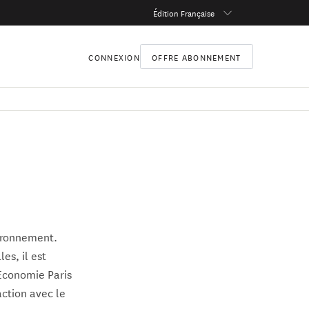
Édition Française
CONNEXION
OFFRE ABONNEMENT
vironnement.
es, il est
’Economie Paris
action avec le