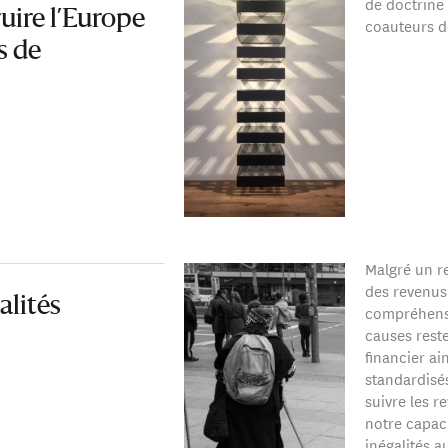
de doctrine
ruire l’Europe
coauteurs 
s de
Malgré un re
des revenus 
alités
compréhensi
causes reste
financier ai
standardisé
suivre les r
notre capaci
inégalités a