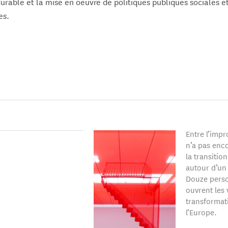
able et la mise en oeuvre de politiques publiques sociales e
es.
 aussi Conseiller sénior à l‘Observatoire européen de la fiscal
tut du Développement Durable et des relations internationales.
s ouvrages, son dernier livre s'intitule
Unsustainable Inequaliti
ent (2020)
Entre l’impr
n’a pas enc
la transitio
autour d’un
Douze perso
ouvrent les 
transformat
l’Europe.