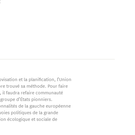
t
ité et Chercheur
es : Social Justice
ovisation et la planification, l’Union
ore trouvé sa méthode. Pour faire
n, il faudra refaire communauté
 groupe d’États pionniers.
nnalités de la gauche européenne
voies politiques de la grande
ion écologique et sociale de