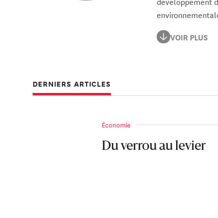
développement dur
environnemental
Lucas Chancel est
VOIR PLUS
associé à l’Insti
Auteur de plusieur
and the Environm
DERNIERS ARTICLES
Économie
Du verrou au levier