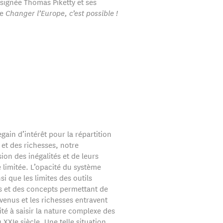
 signée Thomas Piketty et ses
de
Changer l’Europe, c’est possible !
gain d’intérêt pour la répartition
et des richesses, notre
on des inégalités et de leurs
 limitée. L’opacité du système
nsi que les limites des outils
s et des concepts permettant de
evenus et les richesses entravent
té à saisir la nature complexe des
u XXIe siècle. Une telle situation