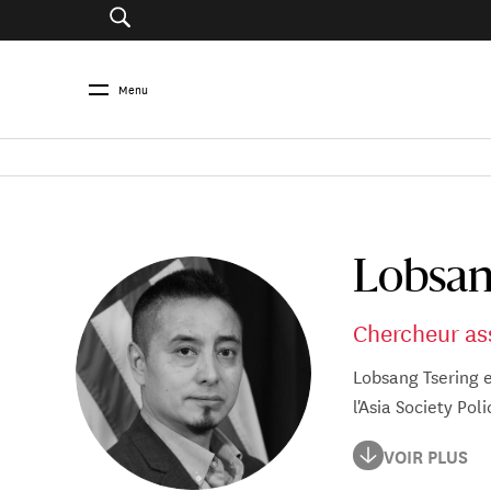
Menu
Lobsan
Chercheur ass
Lobsang Tsering e
l'Asia Society Poli
Avant de rejoindr
VOIR PLUS
général des État