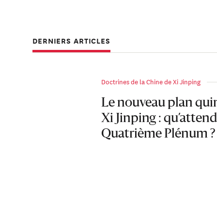
2023). Il est titu
étudié la politiq
DERNIERS ARTICLES
Doctrines de la Chine de Xi Jinping
Le nouveau plan qui
Xi Jinping : qu’atten
Quatrième Plénum ?