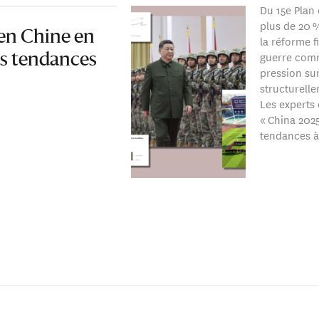
Du 15e Plan
plus de 20 
 en Chine en
la réforme f
guerre comm
s tendances
pression su
structurell
Les experts 
« China 2025
tendances à