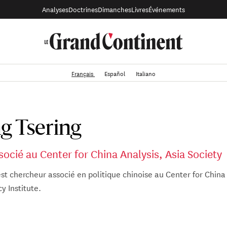
Analyses
Doctrines
Dimanches
Livres
Événements
Français
Español
Italiano
g Tsering
ocié au Center for China Analysis, Asia Society
st chercheur associé en politique chinoise au Center for China
cy Institute.
e le CCA, il a travaillé comme spécialiste politique pendant 2
s-Unis à Chengdu (2003-2020) et à l'ambassade des États-Unis