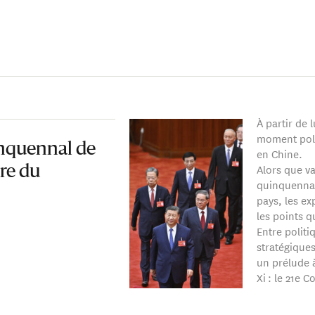
laire d'un doctorat en histoire mondiale de l'Université du Sichu
ue des grandes puissances dans la région indo-pacifique.
À partir de 
moment poli
nquennal de
en Chine.
Alors que va
dre du
quinquennal
pays, les ex
les points qu
Entre polit
stratégique
un prélude 
Xi : le 21e 