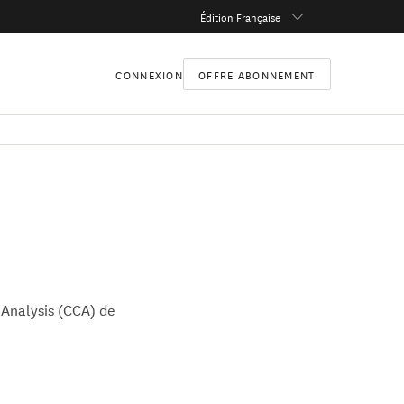
Édition Française
CONNEXION
OFFRE ABONNEMENT
 Analysis (CCA) de
0 ans au consulat
 à Pékin (2020-