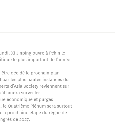
an en Chine, où il a
lundi, Xi Jinping ouvre à Pékin le
tique le plus important de l’année
 être décidé le prochain plan
 par les plus hautes instances du
perts d’Asia Society reviennent sur
’il faudra surveiller.
ique économique et purges
s, le Quatrième Plénum sera surtout
à la prochaine étape du règne de
Congrès de 2027.