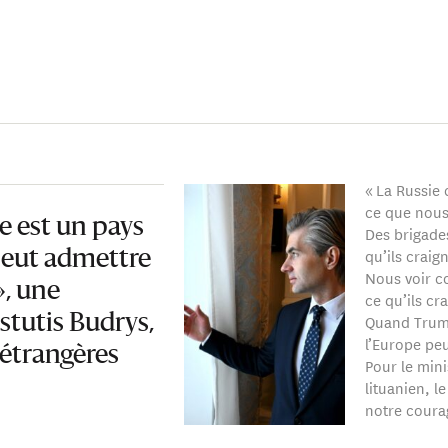
« La Russie
ce que nous
e est un pays
Des brigades
qu’ils craig
 peut admettre
Nous voir co
», une
ce qu’ils cr
Quand Trump
stutis Budrys,
l’Europe peu
 étrangères
Pour le mini
lituanien, l
notre coura