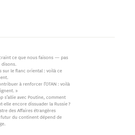
 craint ce que nous faisons — pas
 disons.
 sur le flanc oriental : voilà ce
nent.
ntribuer à renforcer l’OTAN : voilà
aignent. »
 s’allie avec Poutine, comment
t-elle encore dissuader la Russie ?
stre des Affaires étrangères
e futur du continent dépend de
ge.