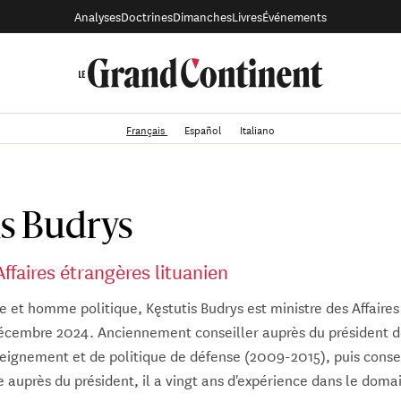
Analyses
Doctrines
Dimanches
Livres
Événements
Français
Español
Italiano
is Budrys
Affaires étrangères lituanien
e et homme politique, Kęstutis Budrys est ministre des Affaires
écembre 2024. Anciennement conseiller auprès du président de 
eignement et de politique de défense (2009-2015), puis consei
e auprès du président, il a vingt ans d'expérience dans le doma