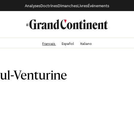
Analyses
Doctrines
Dimanches
Livres
Événements
Français
Español
Italiano
aul-Venturine