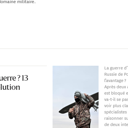
omaine militaire.
ntervient aussi à l’École de guerre à Paris, à l’École supérieur
t à l’Institut royal supérieur de Défense à Bruxelles. Il est au
.
e et Sécurité internationale
'un doctorat en science politique de l’université libre de Bruxelle
La guerre d’
Russie de Po
uerre ? 13
l’avantage ?
Après deux a
olution
est bloqué 
va-t-il se p
voir plus cl
spécialistes
raisonner su
de deux inte