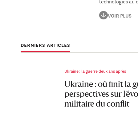
technologies au d
Joseph Henrotin i
VOIR PLUS
guerre à Yaoundé e
de la revue
Défens
DERNIERS ARTICLES
Il est titulaire d
Ukraine : la guerre deux ans après
Ukraine : où finit la g
perspectives sur l’év
militaire du conflit