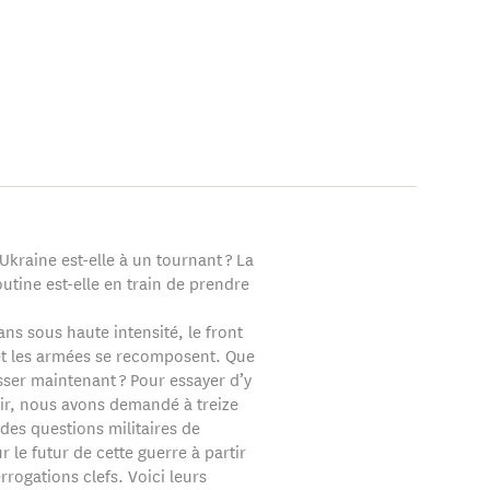
e internationale de
ssi rédacteur en chef
s (ULB).
Ukraine est-elle à un tournant ? La
utine est-elle en train de prendre
ns sous haute intensité, le front
et les armées se recomposent. Que
asser maintenant ? Pour essayer d’y
air, nous avons demandé à treize
 des questions militaires de
r le futur de cette guerre à partir
rrogations clefs. Voici leurs