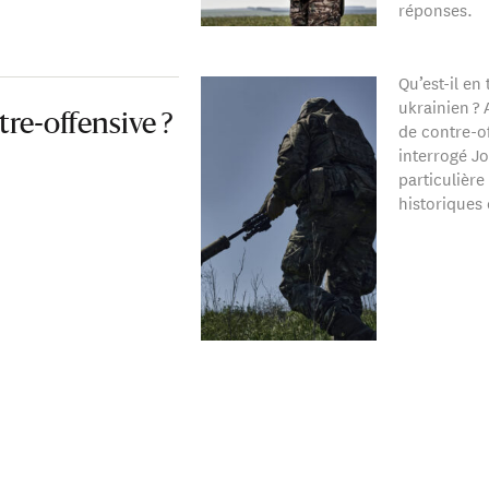
réponses.
Qu’est-il en 
ukrainien ? 
re-offensive ?
de contre-o
interrogé J
particulière
historiques