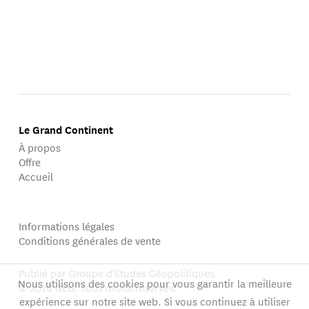
Le Grand Continent
À propos
Offre
Accueil
Informations légales
Conditions générales de vente
Publié par Groupe d'Études Géopolitiques.
Nous utilisons des cookies pour vous garantir la meilleure
© 2026 GEG. Tous droits réservés.
expérience sur notre site web. Si vous continuez à utiliser