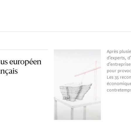
Après plusie
d’experts, d
us européen
d’entrepris
pour provoq
ançais
Les 35 reco
économique 
contretemps