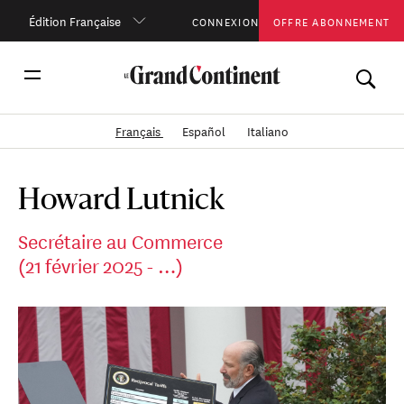
Édition Française
CONNEXION
OFFRE ABONNEMENT
Français
Español
Italiano
Howard Lutnick
Secrétaire au Commerce
(21 février 2025 - …)