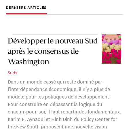
ingénierie industrielle et d'un doctorat en économie de
DERNIERS ARTICLES
l'université de Pittsburgh.
Développer le nouveau Sud
après le consensus de
Washington
Suds
Dans un monde cassé qui reste dominé par
l’interdépendance économique, il n’y a plus de
modèle pour les politiques de développement.
Pour construire en dépassant la logique du
chacun-pour-soi, il faut repartir des fondamentaux.
Karim El Aynaoui et Hinh Dinh du Policy Center for
the New South proposent une nouvelle vision