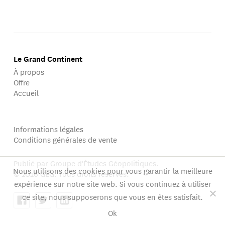
Le Grand Continent
À propos
Offre
Accueil
Informations légales
Conditions générales de vente
Publié par Groupe d'Études Géopolitiques.
Nous utilisons des cookies pour vous garantir la meilleure
© 2026 GEG. Tous droits réservés.
expérience sur notre site web. Si vous continuez à utiliser
ce site, nous supposerons que vous en êtes satisfait.
Ok