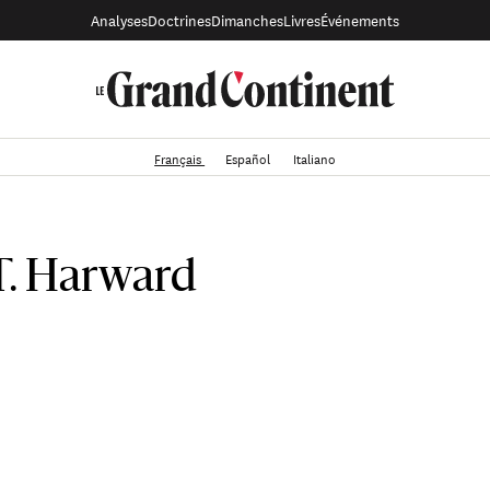
Analyses
Doctrines
Dimanches
Livres
Événements
Français
Español
Italiano
T. Harward