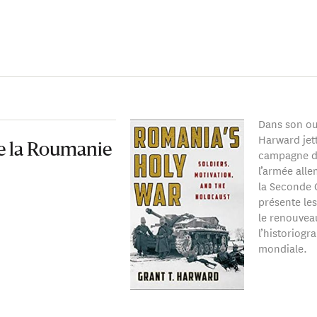
Dans son o
Harward jett
de la Roumanie
campagne de
l’armée alle
la Seconde 
présente les
le renouvea
l’historiog
mondiale.