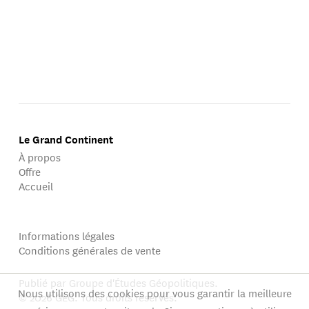
Le Grand Continent
À propos
Offre
Accueil
Informations légales
Conditions générales de vente
Publié par Groupe d'Études Géopolitiques.
Nous utilisons des cookies pour vous garantir la meilleure
© 2026 GEG. Tous droits réservés.