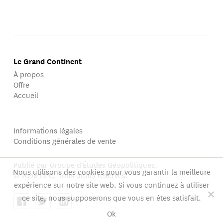
russe, de la Société d'Asie centrale de l'Europe de l'Est
de la Chine, du Centre de recherche de l'Organisation de
coopération de Shanghai de la Chine.
Le Grand Continent
Il est également chercheur associé de la Fondation
À propos
chinoise d'études internationales de l'Université de
Offre
Pékin.
Accueil
Il s'intéresse principalement aux questions russo-
Informations légales
eurasiennes, à l'Organisation de coopération de
Conditions générales de vente
Shanghai, aux relations entre les grandes puissances, à
la sécurité énergétique internationale et à la diplomatie
Publié par Groupe d'Études Géopolitiques.
Nous utilisons des cookies pour vous garantir la meilleure
chinoise.
© 2026 GEG. Tous droits réservés.
expérience sur notre site web. Si vous continuez à utiliser
ce site, nous supposerons que vous en êtes satisfait.
Ok