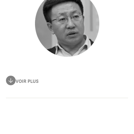
Feng Yujun enseigne à l'université de Fudan, en Chine.
VOIR PLUS
Il est diplômé en histoire et en droit de l'université de
Hebei et de l'université de Jilin. Il a été directeur de
l'Institut russe de l'Académie chinoise des relations
internationales modernes,Secrétaire général adjoint de
l'Association chinoise pour l'histoire des relations sino-
russes, directeur exécutif de l'Association d'amitié sino-