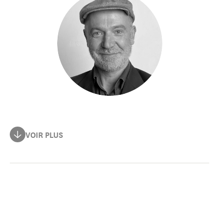
En 2009, Dejan Ubovic fonde et dirige le Centre
VOIR PLUS
européen pour la culture et le débat – GRAD qui devient
rapidement le point de rencontre et le « refuge » de
nombreuses initiatives, organisations et événements de
jeunes, tels que la semaine de la fierté, les
organisations de la société civile œuvrant dans
différents domaines, les maisons d’édition