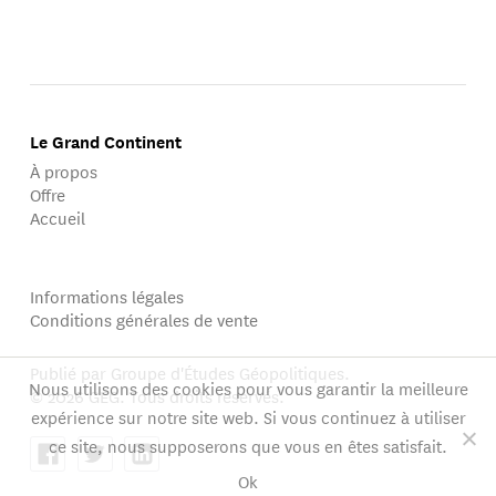
indépendantes, etc.
Le Grand Continent
À propos
Offre
Accueil
Informations légales
Conditions générales de vente
Publié par Groupe d'Études Géopolitiques.
Nous utilisons des cookies pour vous garantir la meilleure
© 2026 GEG. Tous droits réservés.
expérience sur notre site web. Si vous continuez à utiliser
ce site, nous supposerons que vous en êtes satisfait.
Ok