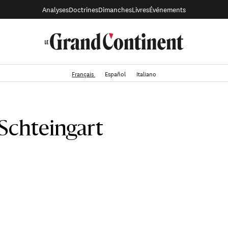
Analyses
Doctrines
Dimanches
Livres
Événements
Français
Español
Italiano
 Schteingart